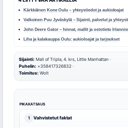
4 LIITTYVAA ARTIKKELIA
Kärkkäinen Kone Oulu – yhteystiedot ja aukioloajat
Valkoinen Puu Jyväskylä – Sijainti, palvelut ja yhteyst
John Deere Gator – hinnat, mallit ja ostotieto Irlannis
Liha ja kalakauppa Oulu: aukioloajat ja tarjoukset
Sijainti:
Mall of Tripla, 4. krs, Little Manhattan ·
Puhelin:
+358417326832 ·
Toimitus:
Wolt
PIKAKATSAUS
Vahvistetut faktat
1