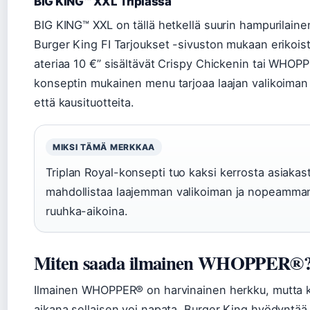
BIG KING™ XXL Triplassa
BIG KING™ XXL on tällä hetkellä suurin hampurilaine
Burger King FI Tarjoukset -sivuston mukaan erikois
ateriaa 10 €” sisältävät Crispy Chickenin tai WHOPP
konseptin mukainen menu tarjoaa laajan valikoiman 
että kausituotteita.
MIKSI TÄMÄ MERKKAA
Triplan Royal-konsepti tuo kaksi kerrosta asiakast
mahdollistaa laajemman valikoiman ja nopeamman
ruuhka-aikoina.
Miten saada ilmainen WHOPPER®
Ilmainen WHOPPER® on harvinainen herkku, mutta
aikana sellaisen voi napata. Burger King hyödyntää e