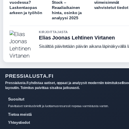
vuodessa?
Stock –
viimeisimmät
Laskentaopas
Reaaliaikainen
vahvistetut tiedot
arkeen ja työhön
hinta, osinko ja
analyysi 2025
KIRJOITTAJASTA
Elias Joonas Lehtinen Virtanen
Sisältöä päivitetään päivän aikana läpinäkyvällä l
PRESSIALUSTA.FI
Pressialusta.fi yhdistaa uutiset, oppaat ja analyysit moderniin toimituksellis
layoutiin. Toimitus paivittaa sisaltoa jatkuvasti.
Suositut
Paivittaiset toimitusbriefit ja luottamusresurssit nopeaa varmistusta varten.
Tietoa meistä
Yhteystiedot