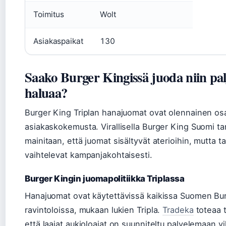
Toimitus
Wolt
Asiakaspaikat
130
Saako Burger Kingissä juoda niin pa
haluaa?
Burger King Triplan hanajuomat ovat olennainen os
asiakaskokemusta. Virallisella Burger King Suomi tar
mainitaan, että juomat sisältyvät aterioihin, mutta ta
vaihtelevat kampanjakohtaisesti.
Burger Kingin juomapolitiikka Triplassa
Hanajuomat ovat käytettävissä kaikissa Suomen Bur
ravintoloissa, mukaan lukien Tripla.
Tradeka
toteaa 
että laajat aukioloajat on suunniteltu palvelemaan v