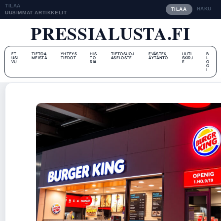
TILAA
HAKU
TILAA
UUSIMMAT ARTIKKELIT
PRESSIALUSTA.FI
ET
TIETOA
YHTEYS
HIS
TIETOSUOJ
EVÄSTEK
UUTI
B
USI
MEISTÄ
TIEDOT
TO
ASELOSTE
ÄYTÄNTÖ
SKIRJ
L
VU
RIA
E
O
G
I