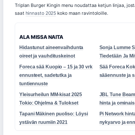
Triplan Burger Kingin menu noudattaa ketjun linjaa, jos
saat
hinnasto 2025
koko maan ravintoloille.
ALA MISSA NAITA
Hidastunut aineenvaihdunta
Sonja Lumme Sa
oireet ja vauhdituskeinot
Tiedetään Ja Mi
Foreca sää Kuopio – 15 ja 30 vrk
Sää Foreca Kok
ennusteet, sadetutka ja
sääennuste ja 
tuntiennuste
Yleisurheilun MM-kisat 2025
JBL Tune Beam 
Tokio: Ohjelma & Tulokset
hinta ja omina
Tapani Mäkinen puoliso: Löysi
Pi Network hint
ystävän ruumiin 2021
nykyarvo ja en