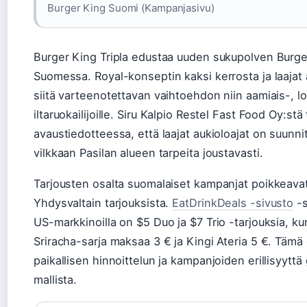
Burger King Suomi (Kampanjasivu)
Burger King Tripla edustaa uuden sukupolven Burger
Suomessa. Royal-konseptin kaksi kerrosta ja laajat 
siitä varteenotettavan vaihtoehdon niin aamiais-, l
iltaruokailijoille. Siru Kalpio Restel Fast Food Oy:stä
avaustiedotteessa, että laajat aukioloajat on suunn
vilkkaan Pasilan alueen tarpeita joustavasti.
Tarjousten osalta suomalaiset kampanjat poikkeavat
Yhdysvaltain tarjouksista.
EatDrinkDeals -sivusto
-s
US-markkinoilla on $5 Duo ja $7 Trio -tarjouksia, 
Sriracha-sarja maksaa 3 € ja Kingi Ateria 5 €. Tämä
paikallisen hinnoittelun ja kampanjoiden erillisyyttä 
mallista.