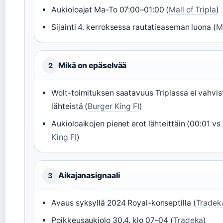
Aukioloajat Ma-To 07:00–01:00 (
Mall of Tripla
)
Sijainti 4. kerroksessa rautatieaseman luona (
Ma
Mikä on epäselvää
2
Wolt-toimituksen saatavuus Triplassa ei vahvistu
lähteistä (
Burger King FI
)
Aukioloaikojen pienet erot lähteittäin (00:01 vs
King FI
)
Aikajanasignaali
3
Avaus syksyllä 2024 Royal-konseptilla (
Tradek
Poikkeusaukiolo 30.4. klo 07–04 (
Tradeka
)