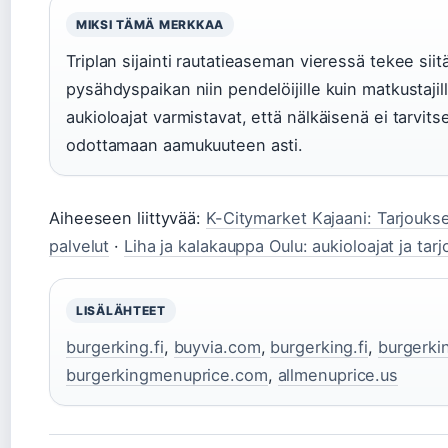
MIKSI TÄMÄ MERKKAA
Triplan sijainti rautatieaseman vieressä tekee sii
pysähdyspaikan niin pendelöijille kuin matkustajill
aukioloajat varmistavat, että nälkäisenä ei tarvits
odottamaan aamukuuteen asti.
Aiheeseen liittyvää:
K-Citymarket Kajaani: Tarjoukset
palvelut
·
Liha ja kalakauppa Oulu: aukioloajat ja tar
LISÄLÄHTEET
burgerking.fi
,
buyvia.com
,
burgerking.fi
,
burgerkin
burgerkingmenuprice.com
,
allmenuprice.us