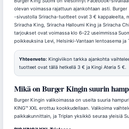
Burger King Suomi on viestinnyt Facebook-sivuillaa
olevan voimassa rajattuun ajankohtaan asti. Burger 
-sivustolla Sriracha-tuotteet ovat 3 € kappaleelta,
Sriracha King, Sriracha Halloumi King ja Sriracha 
tarjoukset ovat voimassa klo 6–22 useimmissa Suom
poikkeuksina Levi, Helsinki-Vantaan lentoasema ja T
Yhteenveto:
Kingiviikon tarkka ajankohta vaihtelee
tuotteet ovat tällä hetkellä 3 € ja Kingi Ateria 5 €.
Mikä on Burger Kingin suurin hamp
Burger Kingin valikoimassa on useita suuria hampuri
KING™ XXL erottuu kookkudellaan. Valikoima vaihte
paikkakunnittain, ja Triplan yksikkö seuraa yleisiä 