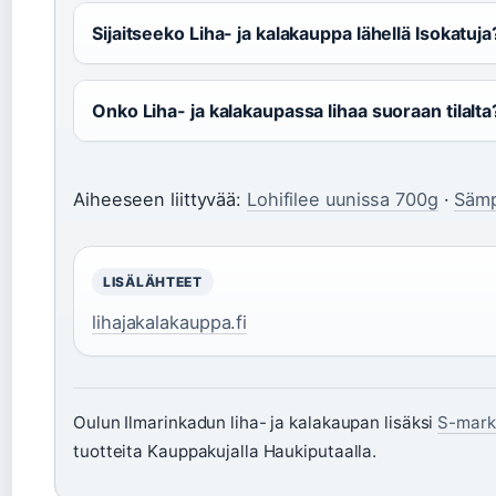
Sijaitseeko Liha- ja kalakauppa lähellä Isokatuja
Onko Liha- ja kalakaupassa lihaa suoraan tilalta
Aiheeseen liittyvää:
Lohifilee uunissa 700g
·
Sämp
LISÄLÄHTEET
lihajakalakauppa.fi
Oulun Ilmarinkadun liha- ja kalakaupan lisäksi
S-mark
tuotteita Kauppakujalla Haukiputaalla.