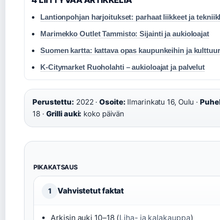
Lantionpohjan harjoitukset: parhaat liikkeet ja teknii
Marimekko Outlet Tammisto: Sijainti ja aukioloajat
Suomen kartta: kattava opas kaupunkeihin ja kulttuur
K-Citymarket Ruoholahti – aukioloajat ja palvelut
Perustettu:
2022 ·
Osoite:
Ilmarinkatu 16, Oulu ·
Puhel
18 ·
Grilli auki:
koko päivän
PIKAKATSAUS
Vahvistetut faktat
1
Arkisin auki 10–18 (
Liha- ja kalakauppa
)