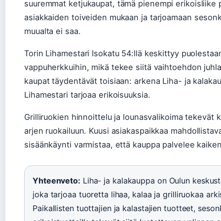
suuremmat ketjukaupat, tämä pienempi erikoisliike 
asiakkaiden toiveiden mukaan ja tarjoamaan sesonki
muualta ei saa.
Torin Lihamestari Isokatu 54:llä keskittyy puolestaa
vappuherkkuihin, mikä tekee siitä vaihtoehdon juhl
kaupat täydentävät toisiaan: arkena Liha- ja kalakau
Lihamestari tarjoaa erikoisuuksia.
Grilliruokien hinnoittelu ja lounasvalikoima tekevä
arjen ruokailuun. Kuusi asiakaspaikkaa mahdollistava
sisäänkäynti varmistaa, että kauppa palvelee kaikeni
Yhteenveto:
Liha- ja kalakauppa on Oulun keskustan
joka tarjoaa tuoretta lihaa, kalaa ja grilliruokaa arki
Paikallisten tuottajien ja kalastajien tuotteet, seson