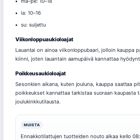
ma–pe: 10–18
la: 10–16
su: suljettu
Viikonloppuaukioloajat
Lauantai on ainoa viikonloppubaari, jolloin kauppa p
kiinni, joten lauantain aamupäivä kannattaa hyödyn
Poikkeusaukioloajat
Sesonkien aikana, kuten jouluna, kauppa saattaa pit
poikkeukset kannattaa tarkistaa suoraan kaupasta 
joulukinkkutilausta.
MUISTA
Ennakkotilattujen tuotteiden nouto alkaa kello 08: