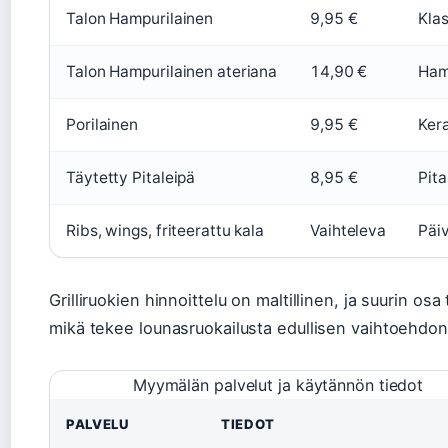
Talon Hampurilainen
9,95 €
Kla
Talon Hampurilainen ateriana
14,90 €
Hamp
Porilainen
9,95 €
Kera
Täytetty Pitaleipä
8,95 €
Pit
Ribs, wings, friteerattu kala
Vaihteleva
Päi
Grilliruokien hinnoittelu on maltillinen, ja suurin 
mikä tekee lounasruokailusta edullisen vaihtoehdon 
Myymälän palvelut ja käytännön tiedot
PALVELU
TIEDOT