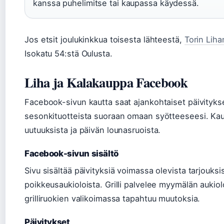
kanssa puhelimitse tai kaupassa käydessä.
Jos etsit joulukinkkua toisesta lähteestä,
Torin Liha
Isokatu 54:stä Oulusta.
Liha ja Kalakauppa Facebook
Facebook-sivun kautta saat ajankohtaiset päivitykset
sesonkituotteista suoraan omaan syötteeseesi. Kaupp
uutuuksista ja päivän lounasruoista.
Facebook-sivun sisältö
Sivu sisältää päivityksiä voimassa olevista tarjouksi
poikkeusaukioloista. Grilli palvelee myymälän aukioloa
grilliruokien valikoimassa tapahtuu muutoksia.
Päivitykset