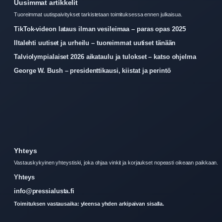
Uusimmat artikkelit
Tuoreimmat uutispaivitykset tarkistetaan toimituksessa ennen julkaisua.
TikTok-videon lataus ilman vesileimaa – paras opas 2025
Iltalehti uutiset ja urheilu – tuoreimmat uutiset tänään
Talviolympialaiset 2026 aikataulu ja tulokset – katso ohjelma
George W. Bush – presidenttikausi, kiistat ja perintö
Yhteys
Vastauskykyinen yhteystiski, joka ohjaa vinkit ja korjaukset nopeasti oikeaan paikkaan.
Yhteys
info@pressialusta.fi
Toimituksen vastausaika: yleensa yhden arkipaivan sisalla.