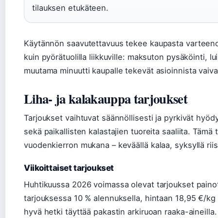
tilauksen etukäteen.
Käytännön saavutettavuus tekee kaupasta varteenote
kuin pyörätuolilla liikkuville: maksuton pysäköinti, lu
muutama minuutti kaupalle tekevät asioinnista vaiva
Liha- ja kalakauppa tarjoukset
Tarjoukset vaihtuvat säännöllisesti ja pyrkivät hyö
sekä paikallisten kalastajien tuoreita saaliita. Tämä t
vuodenkierron mukana – keväällä kalaa, syksyllä riis
Viikoittaiset tarjoukset
Huhtikuussa 2026 voimassa olevat tarjoukset painot
tarjouksessa 10 % alennuksella, hintaan 18,95 €/kg 
hyvä hetki täyttää pakastin arkiruoan raaka-aineilla.