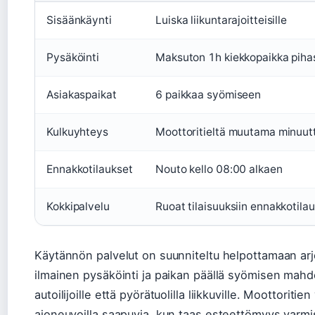
Sisäänkäynti
Luiska liikuntarajoitteisille
Pysäköinti
Maksuton 1h kiekkopaikka piha
Asiakaspaikat
6 paikkaa syömiseen
Kulkuyhteys
Moottoritieltä muutama minuutt
Ennakkotilaukset
Nouto kello 08:00 alkaen
Kokkipalvelu
Ruoat tilaisuuksiin ennakkotilau
Käytännön palvelut on suunniteltu helpottamaan arje
ilmainen pysäköinti ja paikan päällä syömisen mahd
autoilijoille että pyörätuolilla liikkuville. Moottoritien
ajoneuvoilla saapuvia, kun taas esteettömyys varmist