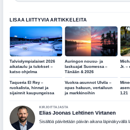
LISAA LIITTYVIA ARTIKKELEITA
Talviolympialaiset 2026
Auringon nousu- ja
Mich
aikataulu ja tulokset –
laskuajat Suomessa –
Jr. –
katso ohjelma
Tänään & 2026
Taqueria El Rey –
Vuokra-asunnot Ulvila –
Minec
ruokalista, hinnat ja
opas hakuun, vertailuun
asen
sijainnit kaupungeissa
ja markkinoihin
1.21
KIRJOITTAJASTA
Elias Joonas Lehtinen Virtanen
Sisältöä päivitetään päivän aikana läpinäkyvällä l