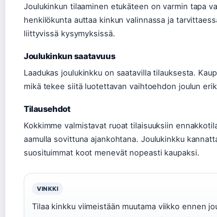
Joulukinkun tilaaminen etukäteen on varmin tapa v
henkilökunta auttaa kinkun valinnassa ja tarvittaes
liittyvissä kysymyksissä.
Joulukinkun saatavuus
Laadukas joulukinkku on saatavilla tilauksesta. Kaupp
mikä tekee siitä luotettavan vaihtoehdon joulun eri
Tilausehdot
Kokkimme valmistavat ruoat tilaisuuksiin ennakkotila
aamulla sovittuna ajankohtana. Joulukinkku kannattaa
suosituimmat koot menevät nopeasti kaupaksi.
VINKKI
Tilaa kinkku viimeistään muutama viikko ennen jo