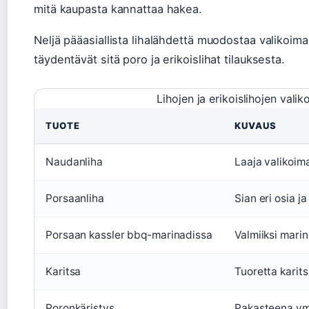
mitä kaupasta kannattaa hakea.
Neljä pääasiallista lihalähdettä muodostaa valikoi
täydentävät sitä poro ja erikoislihat tilauksesta.
Lihojen ja erikoislihojen vali
TUOTE
KUVAUS
Naudanliha
Laaja valikoim
Porsaanliha
Sian eri osia ja
Porsaan kassler bbq-marinadissa
Valmiiksi marin
Karitsa
Tuoretta karit
Poronkäristys
Pakasteena ym