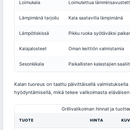
Loimukala
Loimutettua lämminsavustett
Lämpimänä tarjoilu
Kala saatavilla lämpimänä
Lämpötiskissä
Pikku ruoka syötäväksi paika
Kalajalosteet
Oman keittiön valmistamia
Sesonkikala
Paikallisten kalastajien saali
Kalan tuoreus on taattu päivittäisellä valmistuksella 
hyödyntämisellä, mikä tekee valikoimasta eläväisen
Grillivalikoiman hinnat ja tuotte
TUOTE
HINTA
KU