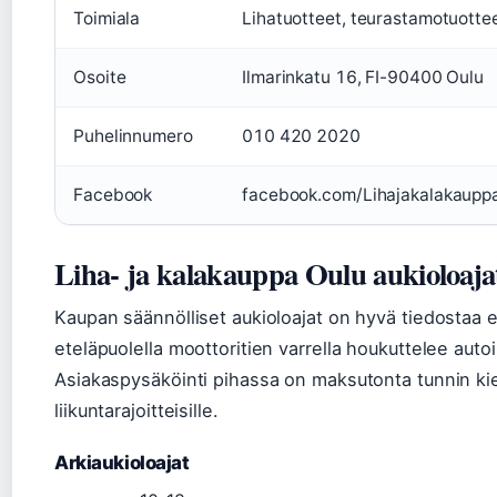
Toimiala
Lihatuotteet, teurastamotuotte
Osoite
Ilmarinkatu 16, FI-90400 Oulu
Puhelinnumero
010 420 2020
Facebook
facebook.com/Lihajakalakaupp
Liha- ja kalakauppa Oulu aukioloaja
Kaupan säännölliset aukioloajat on hyvä tiedostaa en
eteläpuolella moottoritien varrella houkuttelee autoili
Asiakaspysäköinti pihassa on maksutonta tunnin kiek
liikuntarajoitteisille.
Arkiaukioloajat