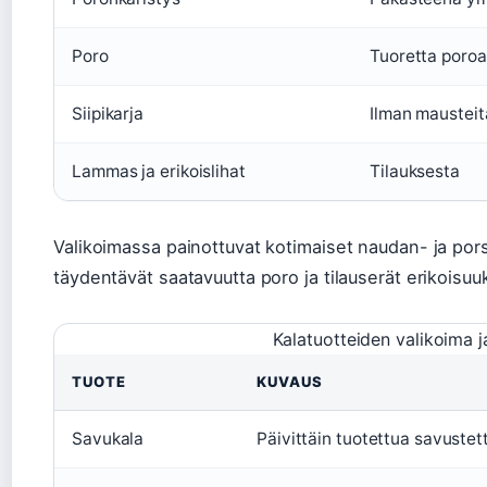
Poro
Tuoretta poro
Siipikarja
Ilman mausteit
Lammas ja erikoislihat
Tilauksesta
Valikoimassa painottuvat kotimaiset naudan- ja po
täydentävät saatavuutta poro ja tilauserät erikoisuuk
Kalatuotteiden valikoima j
TUOTE
KUVAUS
Savukala
Päivittäin tuotettua savustet