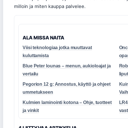
milloin ja miten kauppa palvelee.
ALA MISSA NAITA
Viisi teknologiaa jotka muuttavat
Onc
kuluttamista
opas
Blue Peter lounas – menun, aukioloajat ja
Robb
vertailu
lipu
Pegorion 12 g: Annostus, käyttö ja ohjeet
Kuin
ummetukseen
Vai
Kulmien laminointi kotona – Ohje, tuotteet
LR41
ja vinkit
vast
4 LIITTYVAA ARTIKKELIA