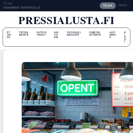
TILAA
HAKU
TILAA
UUSIMMAT ARTIKKELIT
PRESSIALUSTA.FI
ET
TIETOA
YHTEYS
HIS
TIETOSUOJ
EVÄSTEK
UUTI
B
USI
MEISTÄ
TIEDOT
TO
ASELOSTE
ÄYTÄNTÖ
SKIRJ
L
VU
RIA
E
O
G
I