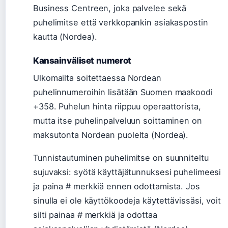
Business Centreen, joka palvelee sekä
puhelimitse että verkkopankin asiakaspostin
kautta (Nordea).
Kansainväliset numerot
Ulkomailta soitettaessa Nordean
puhelinnumeroihin lisätään Suomen maakoodi
+358. Puhelun hinta riippuu operaattorista,
mutta itse puhelinpalveluun soittaminen on
maksutonta Nordean puolelta (Nordea).
Tunnistautuminen puhelimitse on suunniteltu
sujuvaksi: syötä käyttäjätunnuksesi puhelimeesi
ja paina # merkkiä ennen odottamista. Jos
sinulla ei ole käyttökoodeja käytettävissäsi, voit
silti painaa # merkkiä ja odottaa