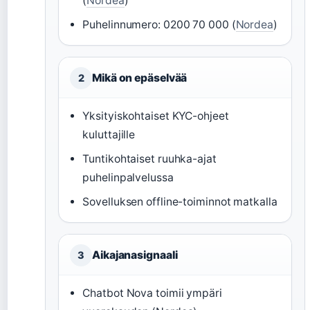
(
Nordea
)
Puhelinnumero: 0200 70 000 (
Nordea
)
Mikä on epäselvää
2
Yksityiskohtaiset KYC-ohjeet
kuluttajille
Tuntikohtaiset ruuhka-ajat
puhelinpalvelussa
Sovelluksen offline-toiminnot matkalla
Aikajanasignaali
3
Chatbot Nova toimii ympäri