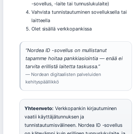
-sovellus, -laite tai tunnuslukulaite)
Vahvista tunnistautuminen sovelluksella tai
laitteella
Olet sisällä verkkopankissa
“Nordea ID -sovellus on mullistanut
tapamme hoitaa pankkiasiointia — enää ei
tarvita erillistä laitetta taskussa.”
— Nordean digitaalisten palveluiden
kehityspäällikkö
Yhteenveto:
Verkkopankin kirjautuminen
vaatii käyttäjätunnuksen ja
tunnistautumisvälineen. Nordea ID -sovellus
on kätevämpi kuin erillinen tunnuslukulaite, ja