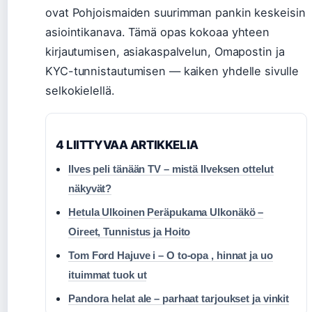
ovat Pohjoismaiden suurimman pankin keskeisin
asiointikanava. Tämä opas kokoaa yhteen
kirjautumisen, asiakaspalvelun, Omapostin ja
KYC-tunnistautumisen — kaiken yhdelle sivulle
selkokielellä.
4 LIITTYVAA ARTIKKELIA
Ilves peli tänään TV – mistä Ilveksen ottelut
näkyvät?
Hetula Ulkoinen Peräpukama Ulkonäkö –
Oireet, Tunnistus ja Hoito
Tom Ford Hajuve i – O to-opa , hinnat ja uo
ituimmat tuok ut
Pandora helat ale – parhaat tarjoukset ja vinkit