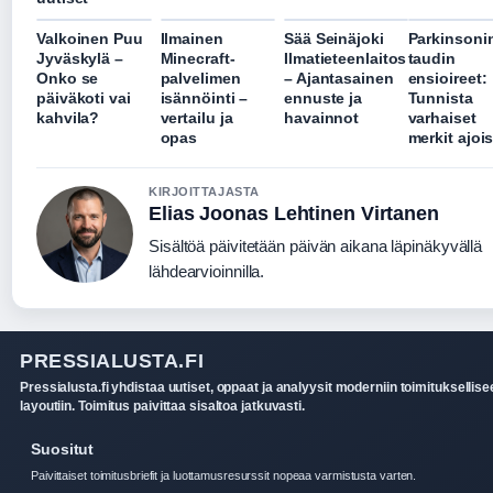
Valkoinen Puu
Ilmainen
Sää Seinäjoki
Parkinsoni
Jyväskylä –
Minecraft-
Ilmatieteenlaitos
taudin
Onko se
palvelimen
– Ajantasainen
ensioireet:
päiväkoti vai
isännöinti –
ennuste ja
Tunnista
kahvila?
vertailu ja
havainnot
varhaiset
opas
merkit ajoi
KIRJOITTAJASTA
Elias Joonas Lehtinen Virtanen
Sisältöä päivitetään päivän aikana läpinäkyvällä
lähdearvioinnilla.
PRESSIALUSTA.FI
Pressialusta.fi yhdistaa uutiset, oppaat ja analyysit moderniin toimituksellis
layoutiin. Toimitus paivittaa sisaltoa jatkuvasti.
Suositut
Paivittaiset toimitusbriefit ja luottamusresurssit nopeaa varmistusta varten.