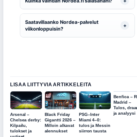
Kuinka vaihdan Nordea.fi salasanani?
Saatavillaanko Nordea-palvelut
viikonloppuisin?
LISAA LIITTYVIA ARTIKKELEITA
Benfica – R
Madrid –
Tulos, dra
ja analyysi
Arsenal –
Black Friday
PSG–Inter
Chelsea derby:
Gigantti 2026 –
Miami 4–0:
Kilpailu,
Milloin alkavat
tulos ja Messin
tulokset ja
alennukset
siirron tausta
uutiset