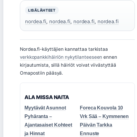
LISÄLÄHTEET
nordea.fi
,
nordea.fi
,
nordea.fi
,
nordea.fi
Nordea.fi-käyttäjien kannattaa tarkistaa
verkkopankkihäiriön nykytilanteeseen
ennen
kirjautumista, sillä häiriöt voivat viivästyttää
Omapostiin pääsyä.
ALA MISSA NAITA
Myytävät Asunnot
Foreca Kouvola 10
Pyhäranta –
Vrk Sää – Kymmenen
Ajantasaiset Kohteet
Päivän Tarkka
ja Hinnat
Ennuste