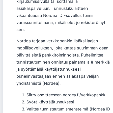
kirjautumissivulta tai soittamalla
asiakaspalveluun. Tunnuslukulaitteen
vikaantuessa Nordea ID -sovellus toimii
varasuunnitelmana, mikäli olet jo rekisteröinyt
sen.
Nordea tarjoaa verkkopankin lisäksi laajan
mobiilisovelluksen, joka kattaa suurimman osan
päivittäisistä pankkitoiminnoista. Puhelimitse
tunnistautuminen onnistuu painamalla # merkkiä
ja syöttämällä käyttäjätunnuksesi
puhelinvastaajaan ennen asiakaspalvelijan
yhdistämistä (Nordea).
Siirry osoitteeseen nordea.fi/verkkopankki
Syötä käyttäjätunnuksesi
Valitse tunnistautumismenetelmä (Nordea ID