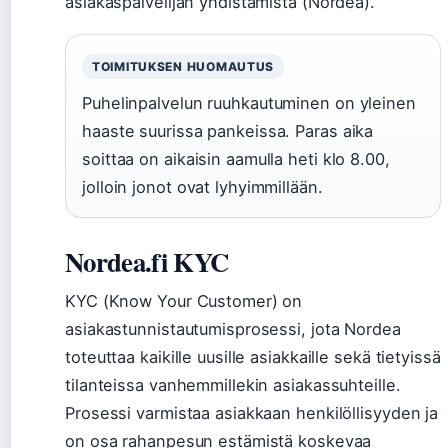
asiakaspalvelijan yhdistämistä (Nordea).
TOIMITUKSEN HUOMAUTUS
Puhelinpalvelun ruuhkautuminen on yleinen
haaste suurissa pankeissa. Paras aika
soittaa on aikaisin aamulla heti klo 8.00,
jolloin jonot ovat lyhyimmillään.
Nordea.fi KYC
KYC (Know Your Customer) on
asiakastunnistautumisprosessi, jota Nordea
toteuttaa kaikille uusille asiakkaille sekä tietyissä
tilanteissa vanhemmillekin asiakassuhteille.
Prosessi varmistaa asiakkaan henkilöllisyyden ja
on osa rahanpesun estämistä koskevaa