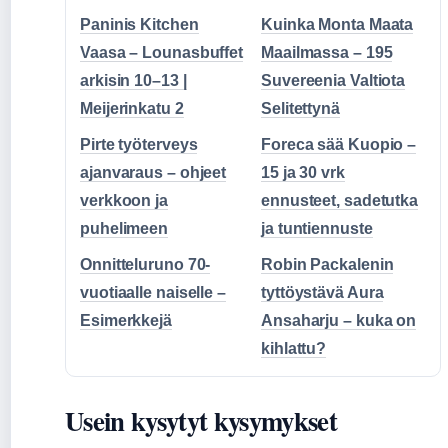
Paninis Kitchen
Kuinka Monta Maata
Vaasa – Lounasbuffet
Maailmassa – 195
arkisin 10–13 |
Suvereenia Valtiota
Meijerinkatu 2
Selitettynä
Pirte työterveys
Foreca sää Kuopio –
ajanvaraus – ohjeet
15 ja 30 vrk
verkkoon ja
ennusteet, sadetutka
puhelimeen
ja tuntiennuste
Onnitteluruno 70-
Robin Packalenin
vuotiaalle naiselle –
tyttöystävä Aura
Esimerkkejä
Ansaharju – kuka on
kihlattu?
Usein kysytyt kysymykset