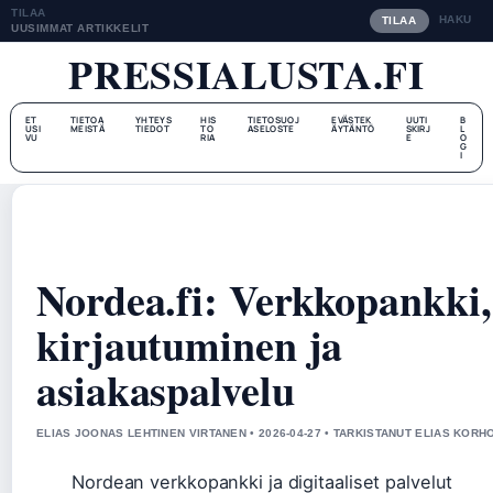
TILAA
HAKU
TILAA
UUSIMMAT ARTIKKELIT
PRESSIALUSTA.FI
ET
TIETOA
YHTEYS
HIS
TIETOSUOJ
EVÄSTEK
UUTI
B
USI
MEISTÄ
TIEDOT
TO
ASELOSTE
ÄYTÄNTÖ
SKIRJ
L
VU
RIA
E
O
G
I
Nordea.fi: Verkkopankki,
kirjautuminen ja
asiakaspalvelu
ELIAS JOONAS LEHTINEN VIRTANEN • 2026-04-27 • TARKISTANUT ELIAS KOR
Nordean verkkopankki ja digitaaliset palvelut