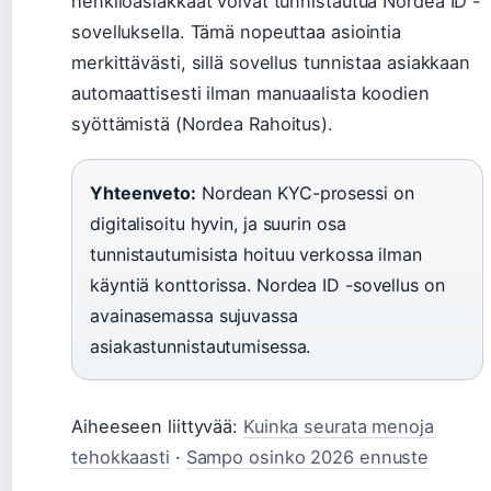
henkilöasiakkaat voivat tunnistautua Nordea ID -
sovelluksella. Tämä nopeuttaa asiointia
merkittävästi, sillä sovellus tunnistaa asiakkaan
automaattisesti ilman manuaalista koodien
syöttämistä (Nordea Rahoitus).
Yhteenveto:
Nordean KYC-prosessi on
digitalisoitu hyvin, ja suurin osa
tunnistautumisista hoituu verkossa ilman
käyntiä konttorissa. Nordea ID -sovellus on
avainasemassa sujuvassa
asiakastunnistautumisessa.
Aiheeseen liittyvää:
Kuinka seurata menoja
tehokkaasti
·
Sampo osinko 2026 ennuste